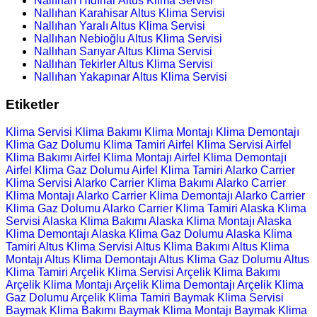
Nallıhan Hıdırlar Altus Klima Servisi
Nallıhan Karahisar Altus Klima Servisi
Nallıhan Yaralı Altus Klima Servisi
Nallıhan Nebioğlu Altus Klima Servisi
Nallıhan Sarıyar Altus Klima Servisi
Nallıhan Tekirler Altus Klima Servisi
Nallıhan Yakapınar Altus Klima Servisi
Etiketler
Klima Servisi
Klima Bakımı
Klima Montajı
Klima Demontajı
Klima Gaz Dolumu
Klima Tamiri
Airfel Klima Servisi
Airfel
Klima Bakımı
Airfel Klima Montajı
Airfel Klima Demontajı
Airfel Klima Gaz Dolumu
Airfel Klima Tamiri
Alarko Carrier
Klima Servisi
Alarko Carrier Klima Bakımı
Alarko Carrier
Klima Montajı
Alarko Carrier Klima Demontajı
Alarko Carrier
Klima Gaz Dolumu
Alarko Carrier Klima Tamiri
Alaska Klima
Servisi
Alaska Klima Bakımı
Alaska Klima Montajı
Alaska
Klima Demontajı
Alaska Klima Gaz Dolumu
Alaska Klima
Tamiri
Altus Klima Servisi
Altus Klima Bakımı
Altus Klima
Montajı
Altus Klima Demontajı
Altus Klima Gaz Dolumu
Altus
Klima Tamiri
Arçelik Klima Servisi
Arçelik Klima Bakımı
Arçelik Klima Montajı
Arçelik Klima Demontajı
Arçelik Klima
Gaz Dolumu
Arçelik Klima Tamiri
Baymak Klima Servisi
Baymak Klima Bakımı
Baymak Klima Montajı
Baymak Klima