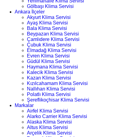
Yenimahalle Klima Servisi
Gölbaşı Klima Servisi
Ankara İlçeler
Akyurt Klima Servisi
Ayaş Klima Servisi
Bala Klima Servisi
Beypazarı Klima Servisi
Çamlıdere Klima Servisi
Çubuk Klima Servisi
Elmadağ Klima Servisi
Evren Klima Servisi
Güdül Klima Servisi
Haymana Klima Servisi
Kalecik Klima Servisi
Kazan Klima Servisi
Kızılcahamam Klima Servisi
Nallıhan Klima Servisi
Polatlı Klima Servisi
Şereflikoçhisar Klima Servisi
Markalar
Airfel Klima Servisi
Alarko Carrier Klima Servisi
Alaska Klima Servisi
Altus Klima Servisi
Arçelik Klima Servisi