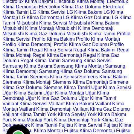
Electrolux Klima Bakımı
Electrolux Klima Montajı
Electrolux
Klima Demontajı
Electrolux Klima Gaz Dolumu
Electrolux
Klima Tamiri
LG Klima Servisi
LG Klima Bakımı
LG Klima
Montajı
LG Klima Demontajı
LG Klima Gaz Dolumu
LG Klima
Tamiri
Mitsubishi Klima Servisi
Mitsubishi Klima Bakımı
Mitsubishi Klima Montajı
Mitsubishi Klima Demontajı
Mitsubishi Klima Gaz Dolumu
Mitsubishi Klima Tamiri
Profilo
Klima Servisi
Profilo Klima Bakımı
Profilo Klima Montajı
Profilo Klima Demontajı
Profilo Klima Gaz Dolumu
Profilo
Klima Tamiri
Regal Klima Servisi
Regal Klima Bakımı
Regal
Klima Montajı
Regal Klima Demontajı
Regal Klima Gaz
Dolumu
Regal Klima Tamiri
Samsung Klima Servisi
Samsung Klima Bakımı
Samsung Klima Montajı
Samsung
Klima Demontajı
Samsung Klima Gaz Dolumu
Samsung
Klima Tamiri
Siemens Klima Servisi
Siemens Klima Bakımı
Siemens Klima Montajı
Siemens Klima Demontajı
Siemens
Klima Gaz Dolumu
Siemens Klima Tamiri
Uğur Klima Servisi
Uğur Klima Bakımı
Uğur Klima Montajı
Uğur Klima
Demontajı
Uğur Klima Gaz Dolumu
Uğur Klima Tamiri
Vaillant Klima Servisi
Vaillant Klima Bakımı
Vaillant Klima
Montajı
Vaillant Klima Demontajı
Vaillant Klima Gaz Dolumu
Vaillant Klima Tamiri
York Klima Servisi
York Klima Bakımı
York Klima Montajı
York Klima Demontajı
York Klima Gaz
Dolumu
York Klima Tamiri
Fujitsu Klima Servisi
Fujitsu Klima
Bakımı
Fujitsu Klima Montajı
Fujitsu Klima Demontajı
Fujitsu