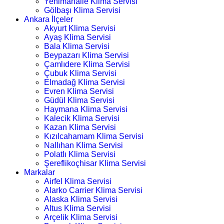
Yenimahalle Klima Servisi
Gölbaşı Klima Servisi
Ankara İlçeler
Akyurt Klima Servisi
Ayaş Klima Servisi
Bala Klima Servisi
Beypazarı Klima Servisi
Çamlıdere Klima Servisi
Çubuk Klima Servisi
Elmadağ Klima Servisi
Evren Klima Servisi
Güdül Klima Servisi
Haymana Klima Servisi
Kalecik Klima Servisi
Kazan Klima Servisi
Kızılcahamam Klima Servisi
Nallıhan Klima Servisi
Polatlı Klima Servisi
Şereflikoçhisar Klima Servisi
Markalar
Airfel Klima Servisi
Alarko Carrier Klima Servisi
Alaska Klima Servisi
Altus Klima Servisi
Arçelik Klima Servisi