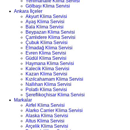
Yenimahalle Klima Servisi
Gölbaşı Klima Servisi
Ankara İlçeler
Akyurt Klima Servisi
Ayaş Klima Servisi
Bala Klima Servisi
Beypazarı Klima Servisi
Çamlıdere Klima Servisi
Çubuk Klima Servisi
Elmadağ Klima Servisi
Evren Klima Servisi
Güdül Klima Servisi
Haymana Klima Servisi
Kalecik Klima Servisi
Kazan Klima Servisi
Kızılcahamam Klima Servisi
Nallıhan Klima Servisi
Polatlı Klima Servisi
Şereflikoçhisar Klima Servisi
Markalar
Airfel Klima Servisi
Alarko Carrier Klima Servisi
Alaska Klima Servisi
Altus Klima Servisi
Arçelik Klima Servisi