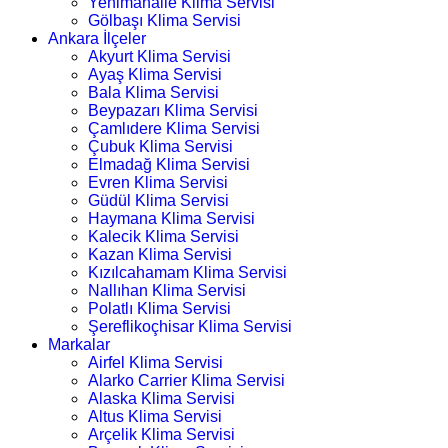
Yenimahalle Klima Servisi
Gölbaşı Klima Servisi
Ankara İlçeler
Akyurt Klima Servisi
Ayaş Klima Servisi
Bala Klima Servisi
Beypazarı Klima Servisi
Çamlıdere Klima Servisi
Çubuk Klima Servisi
Elmadağ Klima Servisi
Evren Klima Servisi
Güdül Klima Servisi
Haymana Klima Servisi
Kalecik Klima Servisi
Kazan Klima Servisi
Kızılcahamam Klima Servisi
Nallıhan Klima Servisi
Polatlı Klima Servisi
Şereflikoçhisar Klima Servisi
Markalar
Airfel Klima Servisi
Alarko Carrier Klima Servisi
Alaska Klima Servisi
Altus Klima Servisi
Arçelik Klima Servisi