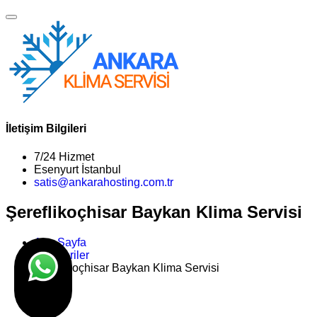
İletişim Bilgileri
7/24 Hizmet
Esenyurt İstanbul
satis@ankarahosting.com.tr
Şereflikoçhisar Baykan Klima Servisi
Ana Sayfa
Kategoriler
Şereflikoçhisar Baykan Klima Servisi
>>
Son