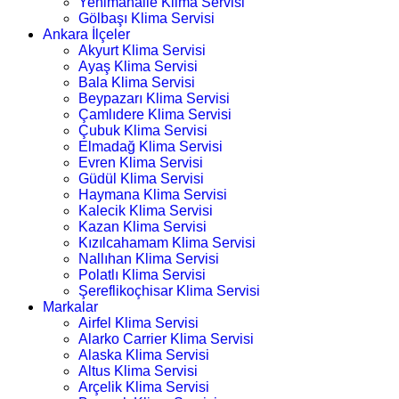
Yenimahalle Klima Servisi
Gölbaşı Klima Servisi
Ankara İlçeler
Akyurt Klima Servisi
Ayaş Klima Servisi
Bala Klima Servisi
Beypazarı Klima Servisi
Çamlıdere Klima Servisi
Çubuk Klima Servisi
Elmadağ Klima Servisi
Evren Klima Servisi
Güdül Klima Servisi
Haymana Klima Servisi
Kalecik Klima Servisi
Kazan Klima Servisi
Kızılcahamam Klima Servisi
Nallıhan Klima Servisi
Polatlı Klima Servisi
Şereflikoçhisar Klima Servisi
Markalar
Airfel Klima Servisi
Alarko Carrier Klima Servisi
Alaska Klima Servisi
Altus Klima Servisi
Arçelik Klima Servisi