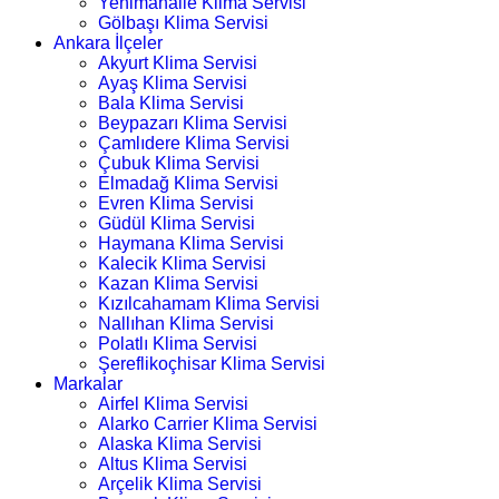
Yenimahalle Klima Servisi
Gölbaşı Klima Servisi
Ankara İlçeler
Akyurt Klima Servisi
Ayaş Klima Servisi
Bala Klima Servisi
Beypazarı Klima Servisi
Çamlıdere Klima Servisi
Çubuk Klima Servisi
Elmadağ Klima Servisi
Evren Klima Servisi
Güdül Klima Servisi
Haymana Klima Servisi
Kalecik Klima Servisi
Kazan Klima Servisi
Kızılcahamam Klima Servisi
Nallıhan Klima Servisi
Polatlı Klima Servisi
Şereflikoçhisar Klima Servisi
Markalar
Airfel Klima Servisi
Alarko Carrier Klima Servisi
Alaska Klima Servisi
Altus Klima Servisi
Arçelik Klima Servisi