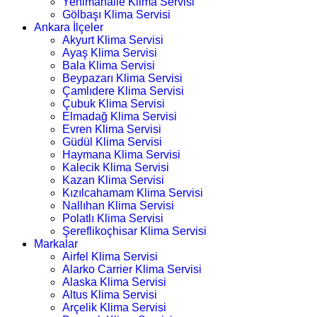
Yenimahalle Klima Servisi
Gölbaşı Klima Servisi
Ankara İlçeler
Akyurt Klima Servisi
Ayaş Klima Servisi
Bala Klima Servisi
Beypazarı Klima Servisi
Çamlıdere Klima Servisi
Çubuk Klima Servisi
Elmadağ Klima Servisi
Evren Klima Servisi
Güdül Klima Servisi
Haymana Klima Servisi
Kalecik Klima Servisi
Kazan Klima Servisi
Kızılcahamam Klima Servisi
Nallıhan Klima Servisi
Polatlı Klima Servisi
Şereflikoçhisar Klima Servisi
Markalar
Airfel Klima Servisi
Alarko Carrier Klima Servisi
Alaska Klima Servisi
Altus Klima Servisi
Arçelik Klima Servisi