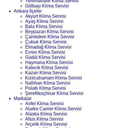
Yenimahalle Klima Servisi
Gölbaşı Klima Servisi
Ankara İlçeler
Akyurt Klima Servisi
Ayaş Klima Servisi
Bala Klima Servisi
Beypazarı Klima Servisi
Çamlıdere Klima Servisi
Çubuk Klima Servisi
Elmadağ Klima Servisi
Evren Klima Servisi
Güdül Klima Servisi
Haymana Klima Servisi
Kalecik Klima Servisi
Kazan Klima Servisi
Kızılcahamam Klima Servisi
Nallıhan Klima Servisi
Polatlı Klima Servisi
Şereflikoçhisar Klima Servisi
Markalar
Airfel Klima Servisi
Alarko Carrier Klima Servisi
Alaska Klima Servisi
Altus Klima Servisi
Arçelik Klima Servisi