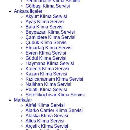
Yenimahalle Klima Servisi
Gölbaşı Klima Servisi
Ankara İlçeler
Akyurt Klima Servisi
Ayaş Klima Servisi
Bala Klima Servisi
Beypazarı Klima Servisi
Çamlıdere Klima Servisi
Çubuk Klima Servisi
Elmadağ Klima Servisi
Evren Klima Servisi
Güdül Klima Servisi
Haymana Klima Servisi
Kalecik Klima Servisi
Kazan Klima Servisi
Kızılcahamam Klima Servisi
Nallıhan Klima Servisi
Polatlı Klima Servisi
Şereflikoçhisar Klima Servisi
Markalar
Airfel Klima Servisi
Alarko Carrier Klima Servisi
Alaska Klima Servisi
Altus Klima Servisi
Arçelik Klima Servisi