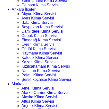
Yenimahalle Klima Servisi
Gölbaşı Klima Servisi
Ankara İlçeler
Akyurt Klima Servisi
Ayaş Klima Servisi
Bala Klima Servisi
Beypazarı Klima Servisi
Çamlıdere Klima Servisi
Çubuk Klima Servisi
Elmadağ Klima Servisi
Evren Klima Servisi
Güdül Klima Servisi
Haymana Klima Servisi
Kalecik Klima Servisi
Kazan Klima Servisi
Kızılcahamam Klima Servisi
Nallıhan Klima Servisi
Polatlı Klima Servisi
Şereflikoçhisar Klima Servisi
Markalar
Airfel Klima Servisi
Alarko Carrier Klima Servisi
Alaska Klima Servisi
Altus Klima Servisi
Arçelik Klima Servisi