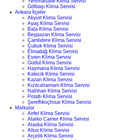
Yenimahalle Klima Servisi
Gölbaşı Klima Servisi
Ankara İlçeler
Akyurt Klima Servisi
Ayaş Klima Servisi
Bala Klima Servisi
Beypazarı Klima Servisi
Çamlıdere Klima Servisi
Çubuk Klima Servisi
Elmadağ Klima Servisi
Evren Klima Servisi
Güdül Klima Servisi
Haymana Klima Servisi
Kalecik Klima Servisi
Kazan Klima Servisi
Kızılcahamam Klima Servisi
Nallıhan Klima Servisi
Polatlı Klima Servisi
Şereflikoçhisar Klima Servisi
Markalar
Airfel Klima Servisi
Alarko Carrier Klima Servisi
Alaska Klima Servisi
Altus Klima Servisi
Arçelik Klima Servisi