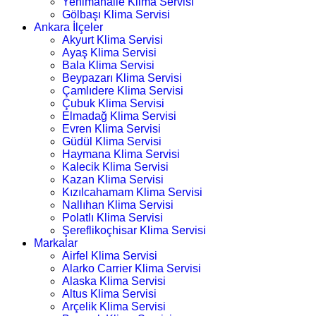
Yenimahalle Klima Servisi
Gölbaşı Klima Servisi
Ankara İlçeler
Akyurt Klima Servisi
Ayaş Klima Servisi
Bala Klima Servisi
Beypazarı Klima Servisi
Çamlıdere Klima Servisi
Çubuk Klima Servisi
Elmadağ Klima Servisi
Evren Klima Servisi
Güdül Klima Servisi
Haymana Klima Servisi
Kalecik Klima Servisi
Kazan Klima Servisi
Kızılcahamam Klima Servisi
Nallıhan Klima Servisi
Polatlı Klima Servisi
Şereflikoçhisar Klima Servisi
Markalar
Airfel Klima Servisi
Alarko Carrier Klima Servisi
Alaska Klima Servisi
Altus Klima Servisi
Arçelik Klima Servisi