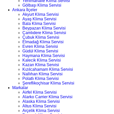
Yenimahalle Klima Servisi
Gölbaşı Klima Servisi
Ankara İlçeler
Akyurt Klima Servisi
Ayaş Klima Servisi
Bala Klima Servisi
Beypazarı Klima Servisi
Çamlıdere Klima Servisi
Çubuk Klima Servisi
Elmadağ Klima Servisi
Evren Klima Servisi
Güdül Klima Servisi
Haymana Klima Servisi
Kalecik Klima Servisi
Kazan Klima Servisi
Kızılcahamam Klima Servisi
Nallıhan Klima Servisi
Polatlı Klima Servisi
Şereflikoçhisar Klima Servisi
Markalar
Airfel Klima Servisi
Alarko Carrier Klima Servisi
Alaska Klima Servisi
Altus Klima Servisi
Arçelik Klima Servisi