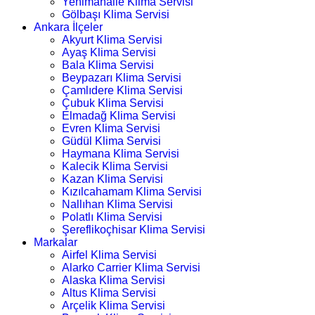
Yenimahalle Klima Servisi
Gölbaşı Klima Servisi
Ankara İlçeler
Akyurt Klima Servisi
Ayaş Klima Servisi
Bala Klima Servisi
Beypazarı Klima Servisi
Çamlıdere Klima Servisi
Çubuk Klima Servisi
Elmadağ Klima Servisi
Evren Klima Servisi
Güdül Klima Servisi
Haymana Klima Servisi
Kalecik Klima Servisi
Kazan Klima Servisi
Kızılcahamam Klima Servisi
Nallıhan Klima Servisi
Polatlı Klima Servisi
Şereflikoçhisar Klima Servisi
Markalar
Airfel Klima Servisi
Alarko Carrier Klima Servisi
Alaska Klima Servisi
Altus Klima Servisi
Arçelik Klima Servisi