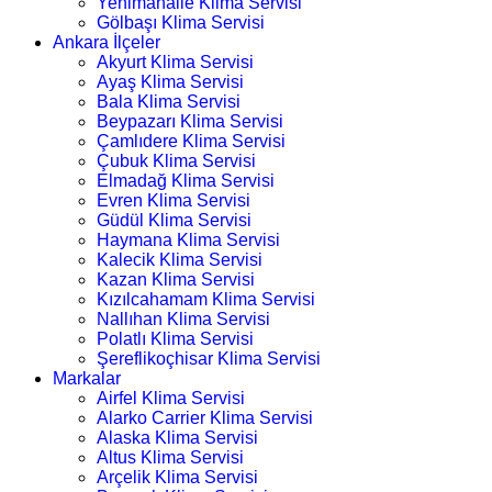
Yenimahalle Klima Servisi
Gölbaşı Klima Servisi
Ankara İlçeler
Akyurt Klima Servisi
Ayaş Klima Servisi
Bala Klima Servisi
Beypazarı Klima Servisi
Çamlıdere Klima Servisi
Çubuk Klima Servisi
Elmadağ Klima Servisi
Evren Klima Servisi
Güdül Klima Servisi
Haymana Klima Servisi
Kalecik Klima Servisi
Kazan Klima Servisi
Kızılcahamam Klima Servisi
Nallıhan Klima Servisi
Polatlı Klima Servisi
Şereflikoçhisar Klima Servisi
Markalar
Airfel Klima Servisi
Alarko Carrier Klima Servisi
Alaska Klima Servisi
Altus Klima Servisi
Arçelik Klima Servisi