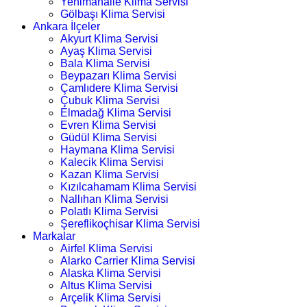
Yenimahalle Klima Servisi
Gölbaşı Klima Servisi
Ankara İlçeler
Akyurt Klima Servisi
Ayaş Klima Servisi
Bala Klima Servisi
Beypazarı Klima Servisi
Çamlıdere Klima Servisi
Çubuk Klima Servisi
Elmadağ Klima Servisi
Evren Klima Servisi
Güdül Klima Servisi
Haymana Klima Servisi
Kalecik Klima Servisi
Kazan Klima Servisi
Kızılcahamam Klima Servisi
Nallıhan Klima Servisi
Polatlı Klima Servisi
Şereflikoçhisar Klima Servisi
Markalar
Airfel Klima Servisi
Alarko Carrier Klima Servisi
Alaska Klima Servisi
Altus Klima Servisi
Arçelik Klima Servisi