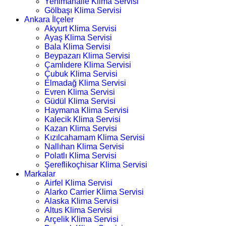
Yenimahalle Klima Servisi
Gölbaşı Klima Servisi
Ankara İlçeler
Akyurt Klima Servisi
Ayaş Klima Servisi
Bala Klima Servisi
Beypazarı Klima Servisi
Çamlıdere Klima Servisi
Çubuk Klima Servisi
Elmadağ Klima Servisi
Evren Klima Servisi
Güdül Klima Servisi
Haymana Klima Servisi
Kalecik Klima Servisi
Kazan Klima Servisi
Kızılcahamam Klima Servisi
Nallıhan Klima Servisi
Polatlı Klima Servisi
Şereflikoçhisar Klima Servisi
Markalar
Airfel Klima Servisi
Alarko Carrier Klima Servisi
Alaska Klima Servisi
Altus Klima Servisi
Arçelik Klima Servisi