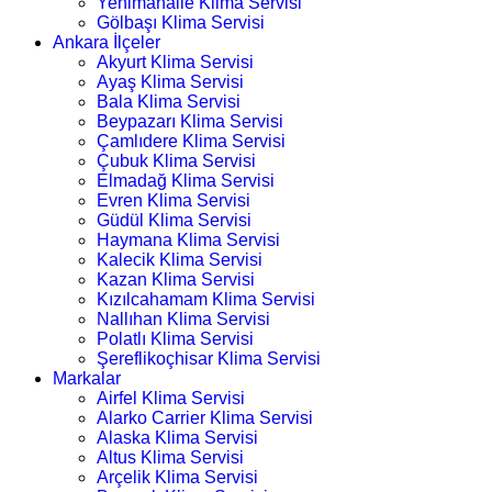
Yenimahalle Klima Servisi
Gölbaşı Klima Servisi
Ankara İlçeler
Akyurt Klima Servisi
Ayaş Klima Servisi
Bala Klima Servisi
Beypazarı Klima Servisi
Çamlıdere Klima Servisi
Çubuk Klima Servisi
Elmadağ Klima Servisi
Evren Klima Servisi
Güdül Klima Servisi
Haymana Klima Servisi
Kalecik Klima Servisi
Kazan Klima Servisi
Kızılcahamam Klima Servisi
Nallıhan Klima Servisi
Polatlı Klima Servisi
Şereflikoçhisar Klima Servisi
Markalar
Airfel Klima Servisi
Alarko Carrier Klima Servisi
Alaska Klima Servisi
Altus Klima Servisi
Arçelik Klima Servisi