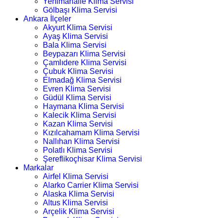
Yenimahalle Klima Servisi
Gölbaşı Klima Servisi
Ankara İlçeler
Akyurt Klima Servisi
Ayaş Klima Servisi
Bala Klima Servisi
Beypazarı Klima Servisi
Çamlıdere Klima Servisi
Çubuk Klima Servisi
Elmadağ Klima Servisi
Evren Klima Servisi
Güdül Klima Servisi
Haymana Klima Servisi
Kalecik Klima Servisi
Kazan Klima Servisi
Kızılcahamam Klima Servisi
Nallıhan Klima Servisi
Polatlı Klima Servisi
Şereflikoçhisar Klima Servisi
Markalar
Airfel Klima Servisi
Alarko Carrier Klima Servisi
Alaska Klima Servisi
Altus Klima Servisi
Arçelik Klima Servisi