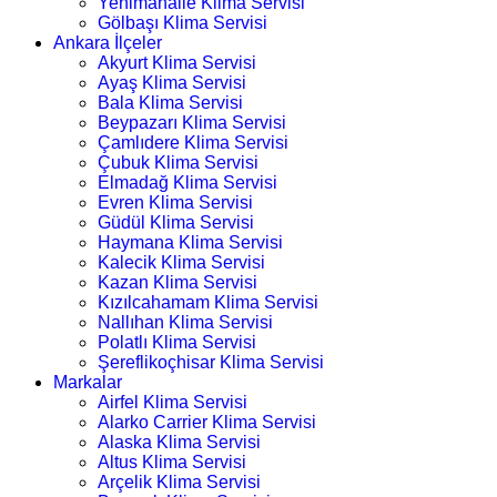
Yenimahalle Klima Servisi
Gölbaşı Klima Servisi
Ankara İlçeler
Akyurt Klima Servisi
Ayaş Klima Servisi
Bala Klima Servisi
Beypazarı Klima Servisi
Çamlıdere Klima Servisi
Çubuk Klima Servisi
Elmadağ Klima Servisi
Evren Klima Servisi
Güdül Klima Servisi
Haymana Klima Servisi
Kalecik Klima Servisi
Kazan Klima Servisi
Kızılcahamam Klima Servisi
Nallıhan Klima Servisi
Polatlı Klima Servisi
Şereflikoçhisar Klima Servisi
Markalar
Airfel Klima Servisi
Alarko Carrier Klima Servisi
Alaska Klima Servisi
Altus Klima Servisi
Arçelik Klima Servisi