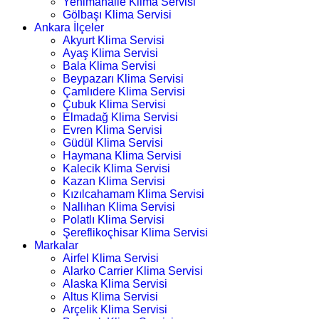
Yenimahalle Klima Servisi
Gölbaşı Klima Servisi
Ankara İlçeler
Akyurt Klima Servisi
Ayaş Klima Servisi
Bala Klima Servisi
Beypazarı Klima Servisi
Çamlıdere Klima Servisi
Çubuk Klima Servisi
Elmadağ Klima Servisi
Evren Klima Servisi
Güdül Klima Servisi
Haymana Klima Servisi
Kalecik Klima Servisi
Kazan Klima Servisi
Kızılcahamam Klima Servisi
Nallıhan Klima Servisi
Polatlı Klima Servisi
Şereflikoçhisar Klima Servisi
Markalar
Airfel Klima Servisi
Alarko Carrier Klima Servisi
Alaska Klima Servisi
Altus Klima Servisi
Arçelik Klima Servisi