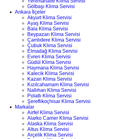
Yenimahalle Klima Servisi
Gölbaşı Klima Servisi
Ankara İlçeler
Akyurt Klima Servisi
Ayaş Klima Servisi
Bala Klima Servisi
Beypazarı Klima Servisi
Çamlıdere Klima Servisi
Çubuk Klima Servisi
Elmadağ Klima Servisi
Evren Klima Servisi
Güdül Klima Servisi
Haymana Klima Servisi
Kalecik Klima Servisi
Kazan Klima Servisi
Kızılcahamam Klima Servisi
Nallıhan Klima Servisi
Polatlı Klima Servisi
Şereflikoçhisar Klima Servisi
Markalar
Airfel Klima Servisi
Alarko Carrier Klima Servisi
Alaska Klima Servisi
Altus Klima Servisi
Arçelik Klima Servisi