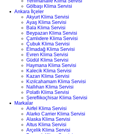
Yenimahalle Klima Servisi
Gölbaşı Klima Servisi
Ankara İlçeler
Akyurt Klima Servisi
Ayaş Klima Servisi
Bala Klima Servisi
Beypazarı Klima Servisi
Çamlıdere Klima Servisi
Çubuk Klima Servisi
Elmadağ Klima Servisi
Evren Klima Servisi
Güdül Klima Servisi
Haymana Klima Servisi
Kalecik Klima Servisi
Kazan Klima Servisi
Kızılcahamam Klima Servisi
Nallıhan Klima Servisi
Polatlı Klima Servisi
Şereflikoçhisar Klima Servisi
Markalar
Airfel Klima Servisi
Alarko Carrier Klima Servisi
Alaska Klima Servisi
Altus Klima Servisi
Arçelik Klima Servisi