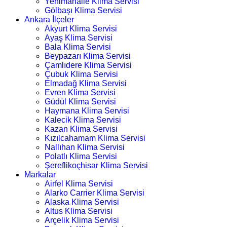
Yenimahalle Klima Servisi
Gölbaşı Klima Servisi
Ankara İlçeler
Akyurt Klima Servisi
Ayaş Klima Servisi
Bala Klima Servisi
Beypazarı Klima Servisi
Çamlıdere Klima Servisi
Çubuk Klima Servisi
Elmadağ Klima Servisi
Evren Klima Servisi
Güdül Klima Servisi
Haymana Klima Servisi
Kalecik Klima Servisi
Kazan Klima Servisi
Kızılcahamam Klima Servisi
Nallıhan Klima Servisi
Polatlı Klima Servisi
Şereflikoçhisar Klima Servisi
Markalar
Airfel Klima Servisi
Alarko Carrier Klima Servisi
Alaska Klima Servisi
Altus Klima Servisi
Arçelik Klima Servisi