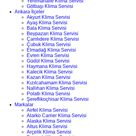
Yenimahalle Klima Servisi
Gölbaşı Klima Servisi
Ankara İlçeler
Akyurt Klima Servisi
Ayaş Klima Servisi
Bala Klima Servisi
Beypazarı Klima Servisi
Çamlıdere Klima Servisi
Çubuk Klima Servisi
Elmadağ Klima Servisi
Evren Klima Servisi
Güdül Klima Servisi
Haymana Klima Servisi
Kalecik Klima Servisi
Kazan Klima Servisi
Kızılcahamam Klima Servisi
Nallıhan Klima Servisi
Polatlı Klima Servisi
Şereflikoçhisar Klima Servisi
Markalar
Airfel Klima Servisi
Alarko Carrier Klima Servisi
Alaska Klima Servisi
Altus Klima Servisi
Arçelik Klima Servisi