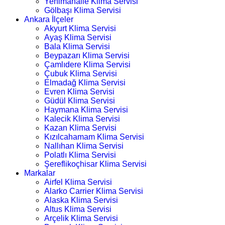
Yenimahalle Klima Servisi
Gölbaşı Klima Servisi
Ankara İlçeler
Akyurt Klima Servisi
Ayaş Klima Servisi
Bala Klima Servisi
Beypazarı Klima Servisi
Çamlıdere Klima Servisi
Çubuk Klima Servisi
Elmadağ Klima Servisi
Evren Klima Servisi
Güdül Klima Servisi
Haymana Klima Servisi
Kalecik Klima Servisi
Kazan Klima Servisi
Kızılcahamam Klima Servisi
Nallıhan Klima Servisi
Polatlı Klima Servisi
Şereflikoçhisar Klima Servisi
Markalar
Airfel Klima Servisi
Alarko Carrier Klima Servisi
Alaska Klima Servisi
Altus Klima Servisi
Arçelik Klima Servisi