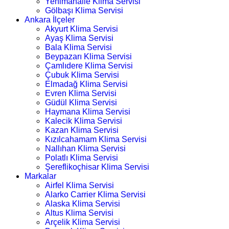
Yenimahalle Klima Servisi
Gölbaşı Klima Servisi
Ankara İlçeler
Akyurt Klima Servisi
Ayaş Klima Servisi
Bala Klima Servisi
Beypazarı Klima Servisi
Çamlıdere Klima Servisi
Çubuk Klima Servisi
Elmadağ Klima Servisi
Evren Klima Servisi
Güdül Klima Servisi
Haymana Klima Servisi
Kalecik Klima Servisi
Kazan Klima Servisi
Kızılcahamam Klima Servisi
Nallıhan Klima Servisi
Polatlı Klima Servisi
Şereflikoçhisar Klima Servisi
Markalar
Airfel Klima Servisi
Alarko Carrier Klima Servisi
Alaska Klima Servisi
Altus Klima Servisi
Arçelik Klima Servisi