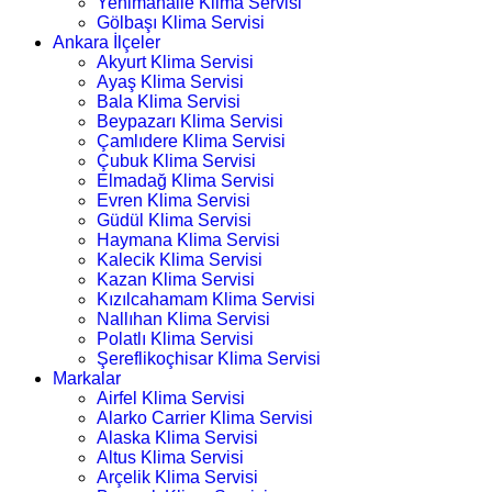
Yenimahalle Klima Servisi
Gölbaşı Klima Servisi
Ankara İlçeler
Akyurt Klima Servisi
Ayaş Klima Servisi
Bala Klima Servisi
Beypazarı Klima Servisi
Çamlıdere Klima Servisi
Çubuk Klima Servisi
Elmadağ Klima Servisi
Evren Klima Servisi
Güdül Klima Servisi
Haymana Klima Servisi
Kalecik Klima Servisi
Kazan Klima Servisi
Kızılcahamam Klima Servisi
Nallıhan Klima Servisi
Polatlı Klima Servisi
Şereflikoçhisar Klima Servisi
Markalar
Airfel Klima Servisi
Alarko Carrier Klima Servisi
Alaska Klima Servisi
Altus Klima Servisi
Arçelik Klima Servisi