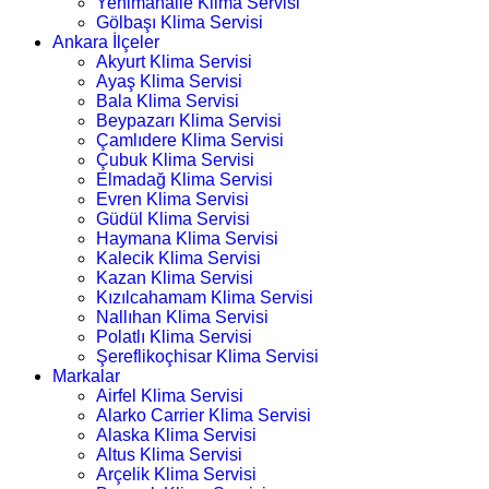
Yenimahalle Klima Servisi
Gölbaşı Klima Servisi
Ankara İlçeler
Akyurt Klima Servisi
Ayaş Klima Servisi
Bala Klima Servisi
Beypazarı Klima Servisi
Çamlıdere Klima Servisi
Çubuk Klima Servisi
Elmadağ Klima Servisi
Evren Klima Servisi
Güdül Klima Servisi
Haymana Klima Servisi
Kalecik Klima Servisi
Kazan Klima Servisi
Kızılcahamam Klima Servisi
Nallıhan Klima Servisi
Polatlı Klima Servisi
Şereflikoçhisar Klima Servisi
Markalar
Airfel Klima Servisi
Alarko Carrier Klima Servisi
Alaska Klima Servisi
Altus Klima Servisi
Arçelik Klima Servisi