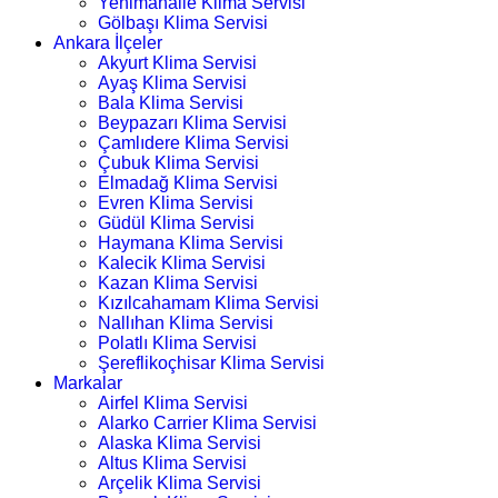
Yenimahalle Klima Servisi
Gölbaşı Klima Servisi
Ankara İlçeler
Akyurt Klima Servisi
Ayaş Klima Servisi
Bala Klima Servisi
Beypazarı Klima Servisi
Çamlıdere Klima Servisi
Çubuk Klima Servisi
Elmadağ Klima Servisi
Evren Klima Servisi
Güdül Klima Servisi
Haymana Klima Servisi
Kalecik Klima Servisi
Kazan Klima Servisi
Kızılcahamam Klima Servisi
Nallıhan Klima Servisi
Polatlı Klima Servisi
Şereflikoçhisar Klima Servisi
Markalar
Airfel Klima Servisi
Alarko Carrier Klima Servisi
Alaska Klima Servisi
Altus Klima Servisi
Arçelik Klima Servisi