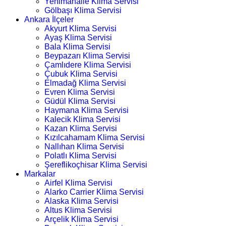
Yenimahalle Klima Servisi
Gölbaşı Klima Servisi
Ankara İlçeler
Akyurt Klima Servisi
Ayaş Klima Servisi
Bala Klima Servisi
Beypazarı Klima Servisi
Çamlıdere Klima Servisi
Çubuk Klima Servisi
Elmadağ Klima Servisi
Evren Klima Servisi
Güdül Klima Servisi
Haymana Klima Servisi
Kalecik Klima Servisi
Kazan Klima Servisi
Kızılcahamam Klima Servisi
Nallıhan Klima Servisi
Polatlı Klima Servisi
Şereflikoçhisar Klima Servisi
Markalar
Airfel Klima Servisi
Alarko Carrier Klima Servisi
Alaska Klima Servisi
Altus Klima Servisi
Arçelik Klima Servisi