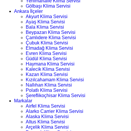
Yenimahalle Klima Servisi
Gölbaşı Klima Servisi
Ankara İlçeler
Akyurt Klima Servisi
Ayaş Klima Servisi
Bala Klima Servisi
Beypazarı Klima Servisi
Çamlıdere Klima Servisi
Çubuk Klima Servisi
Elmadağ Klima Servisi
Evren Klima Servisi
Güdül Klima Servisi
Haymana Klima Servisi
Kalecik Klima Servisi
Kazan Klima Servisi
Kızılcahamam Klima Servisi
Nallıhan Klima Servisi
Polatlı Klima Servisi
Şereflikoçhisar Klima Servisi
Markalar
Airfel Klima Servisi
Alarko Carrier Klima Servisi
Alaska Klima Servisi
Altus Klima Servisi
Arçelik Klima Servisi