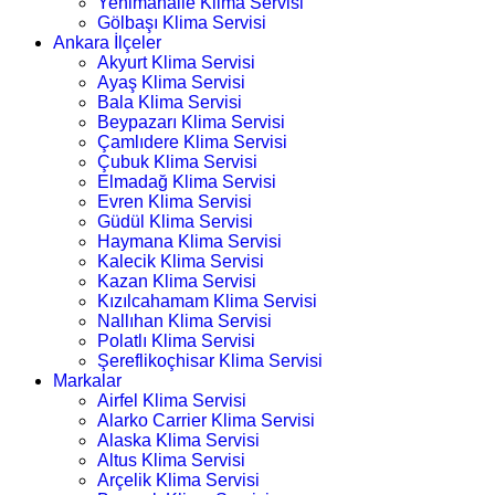
Yenimahalle Klima Servisi
Gölbaşı Klima Servisi
Ankara İlçeler
Akyurt Klima Servisi
Ayaş Klima Servisi
Bala Klima Servisi
Beypazarı Klima Servisi
Çamlıdere Klima Servisi
Çubuk Klima Servisi
Elmadağ Klima Servisi
Evren Klima Servisi
Güdül Klima Servisi
Haymana Klima Servisi
Kalecik Klima Servisi
Kazan Klima Servisi
Kızılcahamam Klima Servisi
Nallıhan Klima Servisi
Polatlı Klima Servisi
Şereflikoçhisar Klima Servisi
Markalar
Airfel Klima Servisi
Alarko Carrier Klima Servisi
Alaska Klima Servisi
Altus Klima Servisi
Arçelik Klima Servisi