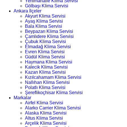
Yenimahalle Klima Servisi
Gölbaşı Klima Servisi
Ankara İlçeler
Akyurt Klima Servisi
Ayaş Klima Servisi
Bala Klima Servisi
Beypazarı Klima Servisi
Çamlıdere Klima Servisi
Çubuk Klima Servisi
Elmadağ Klima Servisi
Evren Klima Servisi
Güdül Klima Servisi
Haymana Klima Servisi
Kalecik Klima Servisi
Kazan Klima Servisi
Kızılcahamam Klima Servisi
Nallıhan Klima Servisi
Polatlı Klima Servisi
Şereflikoçhisar Klima Servisi
Markalar
Airfel Klima Servisi
Alarko Carrier Klima Servisi
Alaska Klima Servisi
Altus Klima Servisi
Arçelik Klima Servisi