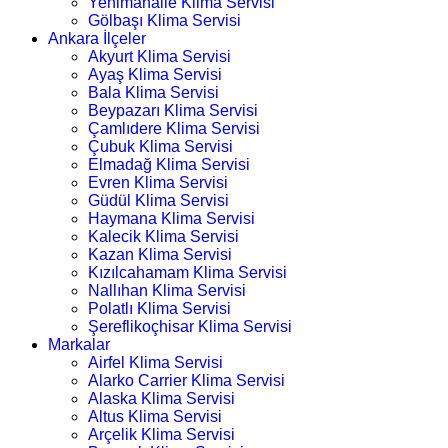
Yenimahalle Klima Servisi
Gölbaşı Klima Servisi
Ankara İlçeler
Akyurt Klima Servisi
Ayaş Klima Servisi
Bala Klima Servisi
Beypazarı Klima Servisi
Çamlıdere Klima Servisi
Çubuk Klima Servisi
Elmadağ Klima Servisi
Evren Klima Servisi
Güdül Klima Servisi
Haymana Klima Servisi
Kalecik Klima Servisi
Kazan Klima Servisi
Kızılcahamam Klima Servisi
Nallıhan Klima Servisi
Polatlı Klima Servisi
Şereflikoçhisar Klima Servisi
Markalar
Airfel Klima Servisi
Alarko Carrier Klima Servisi
Alaska Klima Servisi
Altus Klima Servisi
Arçelik Klima Servisi