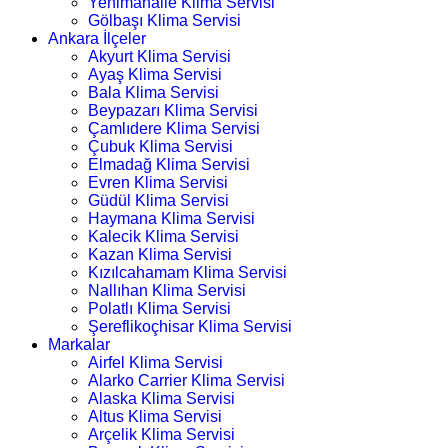
Yenimahalle Klima Servisi
Gölbaşı Klima Servisi
Ankara İlçeler
Akyurt Klima Servisi
Ayaş Klima Servisi
Bala Klima Servisi
Beypazarı Klima Servisi
Çamlıdere Klima Servisi
Çubuk Klima Servisi
Elmadağ Klima Servisi
Evren Klima Servisi
Güdül Klima Servisi
Haymana Klima Servisi
Kalecik Klima Servisi
Kazan Klima Servisi
Kızılcahamam Klima Servisi
Nallıhan Klima Servisi
Polatlı Klima Servisi
Şereflikoçhisar Klima Servisi
Markalar
Airfel Klima Servisi
Alarko Carrier Klima Servisi
Alaska Klima Servisi
Altus Klima Servisi
Arçelik Klima Servisi