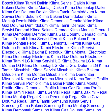
Bosch Klima Tamiri
Daikin Klima Servisi
Daikin Klima
Bakımı
Daikin Klima Montajı
Daikin Klima Demontajı
Daikin
Klima Gaz Dolumu
Daikin Klima Tamiri
Demirdöküm Klima
Servisi
Demirdöküm Klima Bakımı
Demirdöküm Klima
Montajı
Demirdöküm Klima Demontajı
Demirdöküm Klima
Gaz Dolumu
Demirdöküm Klima Tamiri
Demrad Klima
Servisi
Demrad Klima Bakımı
Demrad Klima Montajı
Demrad
Klima Demontajı
Demrad Klima Gaz Dolumu
Demrad Klima
Tamiri
Ferroli Klima Servisi
Ferroli Klima Bakımı
Ferroli
Klima Montajı
Ferroli Klima Demontajı
Ferroli Klima Gaz
Dolumu
Ferroli Klima Tamiri
Electrolux Klima Servisi
Electrolux Klima Bakımı
Electrolux Klima Montajı
Electrolux
Klima Demontajı
Electrolux Klima Gaz Dolumu
Electrolux
Klima Tamiri
LG Klima Servisi
LG Klima Bakımı
LG Klima
Montajı
LG Klima Demontajı
LG Klima Gaz Dolumu
LG Klima
Tamiri
Mitsubishi Klima Servisi
Mitsubishi Klima Bakımı
Mitsubishi Klima Montajı
Mitsubishi Klima Demontajı
Mitsubishi Klima Gaz Dolumu
Mitsubishi Klima Tamiri
Profilo
Klima Servisi
Profilo Klima Bakımı
Profilo Klima Montajı
Profilo Klima Demontajı
Profilo Klima Gaz Dolumu
Profilo
Klima Tamiri
Regal Klima Servisi
Regal Klima Bakımı
Regal
Klima Montajı
Regal Klima Demontajı
Regal Klima Gaz
Dolumu
Regal Klima Tamiri
Samsung Klima Servisi
Samsung Klima Bakımı
Samsung Klima Montajı
Samsung
Klima Demontajı
Samsung Klima Gaz Dolumu
Samsung