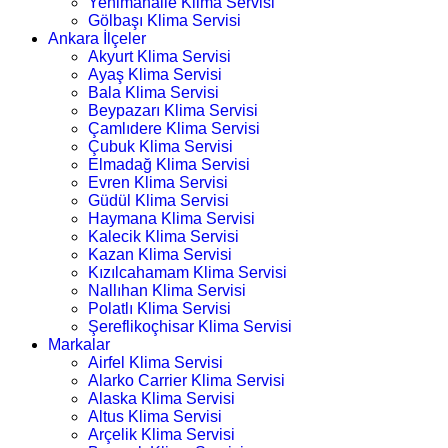
Yenimahalle Klima Servisi
Gölbaşı Klima Servisi
Ankara İlçeler
Akyurt Klima Servisi
Ayaş Klima Servisi
Bala Klima Servisi
Beypazarı Klima Servisi
Çamlıdere Klima Servisi
Çubuk Klima Servisi
Elmadağ Klima Servisi
Evren Klima Servisi
Güdül Klima Servisi
Haymana Klima Servisi
Kalecik Klima Servisi
Kazan Klima Servisi
Kızılcahamam Klima Servisi
Nallıhan Klima Servisi
Polatlı Klima Servisi
Şereflikoçhisar Klima Servisi
Markalar
Airfel Klima Servisi
Alarko Carrier Klima Servisi
Alaska Klima Servisi
Altus Klima Servisi
Arçelik Klima Servisi