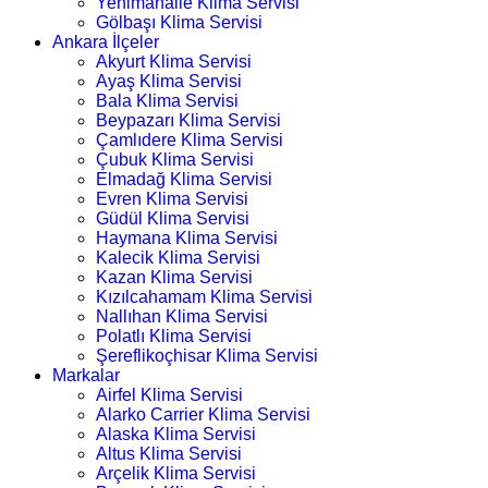
Yenimahalle Klima Servisi
Gölbaşı Klima Servisi
Ankara İlçeler
Akyurt Klima Servisi
Ayaş Klima Servisi
Bala Klima Servisi
Beypazarı Klima Servisi
Çamlıdere Klima Servisi
Çubuk Klima Servisi
Elmadağ Klima Servisi
Evren Klima Servisi
Güdül Klima Servisi
Haymana Klima Servisi
Kalecik Klima Servisi
Kazan Klima Servisi
Kızılcahamam Klima Servisi
Nallıhan Klima Servisi
Polatlı Klima Servisi
Şereflikoçhisar Klima Servisi
Markalar
Airfel Klima Servisi
Alarko Carrier Klima Servisi
Alaska Klima Servisi
Altus Klima Servisi
Arçelik Klima Servisi