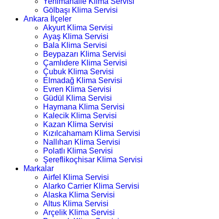
Yenimahalle Klima Servisi
Gölbaşı Klima Servisi
Ankara İlçeler
Akyurt Klima Servisi
Ayaş Klima Servisi
Bala Klima Servisi
Beypazarı Klima Servisi
Çamlıdere Klima Servisi
Çubuk Klima Servisi
Elmadağ Klima Servisi
Evren Klima Servisi
Güdül Klima Servisi
Haymana Klima Servisi
Kalecik Klima Servisi
Kazan Klima Servisi
Kızılcahamam Klima Servisi
Nallıhan Klima Servisi
Polatlı Klima Servisi
Şereflikoçhisar Klima Servisi
Markalar
Airfel Klima Servisi
Alarko Carrier Klima Servisi
Alaska Klima Servisi
Altus Klima Servisi
Arçelik Klima Servisi