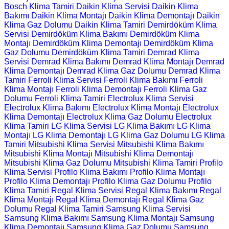
Bosch Klima Tamiri
Daikin Klima Servisi
Daikin Klima
Bakımı
Daikin Klima Montajı
Daikin Klima Demontajı
Daikin
Klima Gaz Dolumu
Daikin Klima Tamiri
Demirdöküm Klima
Servisi
Demirdöküm Klima Bakımı
Demirdöküm Klima
Montajı
Demirdöküm Klima Demontajı
Demirdöküm Klima
Gaz Dolumu
Demirdöküm Klima Tamiri
Demrad Klima
Servisi
Demrad Klima Bakımı
Demrad Klima Montajı
Demrad
Klima Demontajı
Demrad Klima Gaz Dolumu
Demrad Klima
Tamiri
Ferroli Klima Servisi
Ferroli Klima Bakımı
Ferroli
Klima Montajı
Ferroli Klima Demontajı
Ferroli Klima Gaz
Dolumu
Ferroli Klima Tamiri
Electrolux Klima Servisi
Electrolux Klima Bakımı
Electrolux Klima Montajı
Electrolux
Klima Demontajı
Electrolux Klima Gaz Dolumu
Electrolux
Klima Tamiri
LG Klima Servisi
LG Klima Bakımı
LG Klima
Montajı
LG Klima Demontajı
LG Klima Gaz Dolumu
LG Klima
Tamiri
Mitsubishi Klima Servisi
Mitsubishi Klima Bakımı
Mitsubishi Klima Montajı
Mitsubishi Klima Demontajı
Mitsubishi Klima Gaz Dolumu
Mitsubishi Klima Tamiri
Profilo
Klima Servisi
Profilo Klima Bakımı
Profilo Klima Montajı
Profilo Klima Demontajı
Profilo Klima Gaz Dolumu
Profilo
Klima Tamiri
Regal Klima Servisi
Regal Klima Bakımı
Regal
Klima Montajı
Regal Klima Demontajı
Regal Klima Gaz
Dolumu
Regal Klima Tamiri
Samsung Klima Servisi
Samsung Klima Bakımı
Samsung Klima Montajı
Samsung
Klima Demontajı
Samsung Klima Gaz Dolumu
Samsung