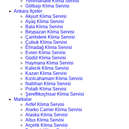
Yenimahalle Klima Servisi
Gölbaşı Klima Servisi
Ankara İlçeler
Akyurt Klima Servisi
Ayaş Klima Servisi
Bala Klima Servisi
Beypazarı Klima Servisi
Çamlıdere Klima Servisi
Çubuk Klima Servisi
Elmadağ Klima Servisi
Evren Klima Servisi
Güdül Klima Servisi
Haymana Klima Servisi
Kalecik Klima Servisi
Kazan Klima Servisi
Kızılcahamam Klima Servisi
Nallıhan Klima Servisi
Polatlı Klima Servisi
Şereflikoçhisar Klima Servisi
Markalar
Airfel Klima Servisi
Alarko Carrier Klima Servisi
Alaska Klima Servisi
Altus Klima Servisi
Arçelik Klima Servisi