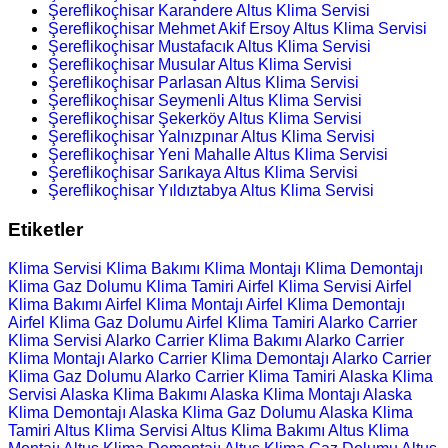
Şereflikoçhisar Karandere Altus Klima Servisi
Şereflikoçhisar Mehmet Akif Ersoy Altus Klima Servisi
Şereflikoçhisar Mustafacık Altus Klima Servisi
Şereflikoçhisar Musular Altus Klima Servisi
Şereflikoçhisar Parlasan Altus Klima Servisi
Şereflikoçhisar Seymenli Altus Klima Servisi
Şereflikoçhisar Şekerköy Altus Klima Servisi
Şereflikoçhisar Yalnızpınar Altus Klima Servisi
Şereflikoçhisar Yeni Mahalle Altus Klima Servisi
Şereflikoçhisar Sarıkaya Altus Klima Servisi
Şereflikoçhisar Yıldıztabya Altus Klima Servisi
Etiketler
Klima Servisi
Klima Bakımı
Klima Montajı
Klima Demontajı
Klima Gaz Dolumu
Klima Tamiri
Airfel Klima Servisi
Airfel
Klima Bakımı
Airfel Klima Montajı
Airfel Klima Demontajı
Airfel Klima Gaz Dolumu
Airfel Klima Tamiri
Alarko Carrier
Klima Servisi
Alarko Carrier Klima Bakımı
Alarko Carrier
Klima Montajı
Alarko Carrier Klima Demontajı
Alarko Carrier
Klima Gaz Dolumu
Alarko Carrier Klima Tamiri
Alaska Klima
Servisi
Alaska Klima Bakımı
Alaska Klima Montajı
Alaska
Klima Demontajı
Alaska Klima Gaz Dolumu
Alaska Klima
Tamiri
Altus Klima Servisi
Altus Klima Bakımı
Altus Klima