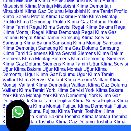
Tamiri
Mitsubishi Klima Servisi
Mitsubishi Klima Bakımı
Mitsubishi Klima Montajı
Mitsubishi Klima Demontajı
Mitsubishi Klima Gaz Dolumu
Mitsubishi Klima Tamiri
Profilo
Klima Servisi
Profilo Klima Bakımı
Profilo Klima Montajı
Profilo Klima Demontajı
Profilo Klima Gaz Dolumu
Profilo
Klima Tamiri
Regal Klima Servisi
Regal Klima Bakımı
Regal
Klima Montajı
Regal Klima Demontajı
Regal Klima Gaz
Dolumu
Regal Klima Tamiri
Samsung Klima Servisi
Samsung Klima Bakımı
Samsung Klima Montajı
Samsung
Klima Demontajı
Samsung Klima Gaz Dolumu
Samsung
Klima Tamiri
Siemens Klima Servisi
Siemens Klima Bakımı
Siemens Klima Montajı
Siemens Klima Demontajı
Siemens
Klima Gaz Dolumu
Siemens Klima Tamiri
Uğur Klima Servisi
Uğur Klima Bakımı
Uğur Klima Montajı
Uğur Klima
Demontajı
Uğur Klima Gaz Dolumu
Uğur Klima Tamiri
Vaillant Klima Servisi
Vaillant Klima Bakımı
Vaillant Klima
Montajı
Vaillant Klima Demontajı
Vaillant Klima Gaz Dolumu
Vaillant Klima Tamiri
York Klima Servisi
York Klima Bakımı
York Klima Montajı
York Klima Demontajı
York Klima Gaz
Dolumu
York Klima Tamiri
Fujitsu Klima Servisi
Fujitsu Klima
Bakımı
Fujitsu Klima Montajı
Fujitsu Klima Demontajı
Fujitsu
Klima Gaz Dolumu
Fujitsu Klima Tamiri
Toshiba Klima
Servisi
Toshiba Klima Bakımı
Toshiba Klima Montajı
Toshiba
Klima Demontajı
Toshiba Klima Gaz Dolumu
Toshiba Klima
Tamiri