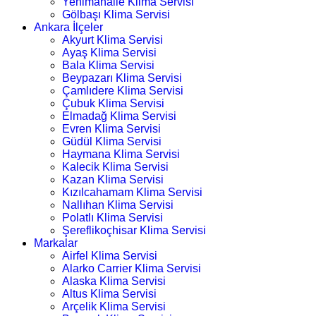
Yenimahalle Klima Servisi
Gölbaşı Klima Servisi
Ankara İlçeler
Akyurt Klima Servisi
Ayaş Klima Servisi
Bala Klima Servisi
Beypazarı Klima Servisi
Çamlıdere Klima Servisi
Çubuk Klima Servisi
Elmadağ Klima Servisi
Evren Klima Servisi
Güdül Klima Servisi
Haymana Klima Servisi
Kalecik Klima Servisi
Kazan Klima Servisi
Kızılcahamam Klima Servisi
Nallıhan Klima Servisi
Polatlı Klima Servisi
Şereflikoçhisar Klima Servisi
Markalar
Airfel Klima Servisi
Alarko Carrier Klima Servisi
Alaska Klima Servisi
Altus Klima Servisi
Arçelik Klima Servisi