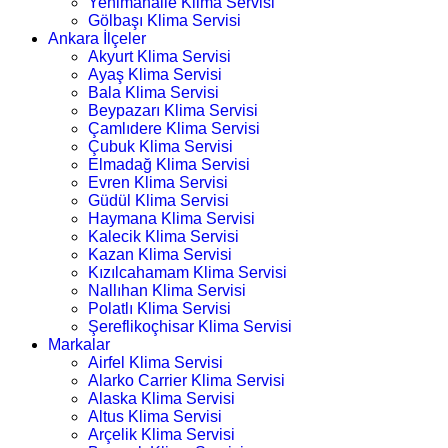
Yenimahalle Klima Servisi
Gölbaşı Klima Servisi
Ankara İlçeler
Akyurt Klima Servisi
Ayaş Klima Servisi
Bala Klima Servisi
Beypazarı Klima Servisi
Çamlıdere Klima Servisi
Çubuk Klima Servisi
Elmadağ Klima Servisi
Evren Klima Servisi
Güdül Klima Servisi
Haymana Klima Servisi
Kalecik Klima Servisi
Kazan Klima Servisi
Kızılcahamam Klima Servisi
Nallıhan Klima Servisi
Polatlı Klima Servisi
Şereflikoçhisar Klima Servisi
Markalar
Airfel Klima Servisi
Alarko Carrier Klima Servisi
Alaska Klima Servisi
Altus Klima Servisi
Arçelik Klima Servisi