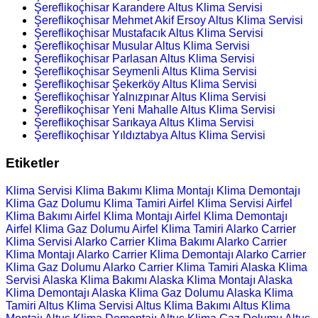
Şereflikoçhisar Karandere Altus Klima Servisi
Şereflikoçhisar Mehmet Akif Ersoy Altus Klima Servisi
Şereflikoçhisar Mustafacık Altus Klima Servisi
Şereflikoçhisar Musular Altus Klima Servisi
Şereflikoçhisar Parlasan Altus Klima Servisi
Şereflikoçhisar Seymenli Altus Klima Servisi
Şereflikoçhisar Şekerköy Altus Klima Servisi
Şereflikoçhisar Yalnızpınar Altus Klima Servisi
Şereflikoçhisar Yeni Mahalle Altus Klima Servisi
Şereflikoçhisar Sarıkaya Altus Klima Servisi
Şereflikoçhisar Yıldıztabya Altus Klima Servisi
Etiketler
Klima Servisi
Klima Bakımı
Klima Montajı
Klima Demontajı
Klima Gaz Dolumu
Klima Tamiri
Airfel Klima Servisi
Airfel
Klima Bakımı
Airfel Klima Montajı
Airfel Klima Demontajı
Airfel Klima Gaz Dolumu
Airfel Klima Tamiri
Alarko Carrier
Klima Servisi
Alarko Carrier Klima Bakımı
Alarko Carrier
Klima Montajı
Alarko Carrier Klima Demontajı
Alarko Carrier
Klima Gaz Dolumu
Alarko Carrier Klima Tamiri
Alaska Klima
Servisi
Alaska Klima Bakımı
Alaska Klima Montajı
Alaska
Klima Demontajı
Alaska Klima Gaz Dolumu
Alaska Klima
Tamiri
Altus Klima Servisi
Altus Klima Bakımı
Altus Klima