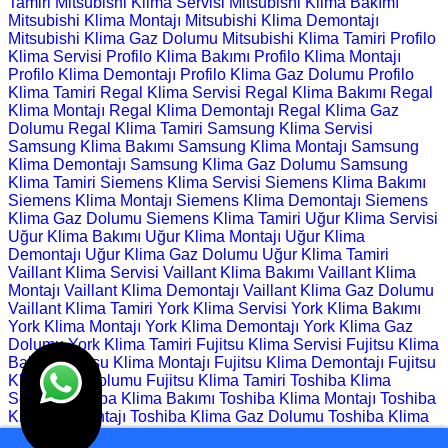
Tamiri
Mitsubishi Klima Servisi
Mitsubishi Klima Bakımı
Mitsubishi Klima Montajı
Mitsubishi Klima Demontajı
Mitsubishi Klima Gaz Dolumu
Mitsubishi Klima Tamiri
Profilo
Klima Servisi
Profilo Klima Bakımı
Profilo Klima Montajı
Profilo Klima Demontajı
Profilo Klima Gaz Dolumu
Profilo
Klima Tamiri
Regal Klima Servisi
Regal Klima Bakımı
Regal
Klima Montajı
Regal Klima Demontajı
Regal Klima Gaz
Dolumu
Regal Klima Tamiri
Samsung Klima Servisi
Samsung Klima Bakımı
Samsung Klima Montajı
Samsung
Klima Demontajı
Samsung Klima Gaz Dolumu
Samsung
Klima Tamiri
Siemens Klima Servisi
Siemens Klima Bakımı
Siemens Klima Montajı
Siemens Klima Demontajı
Siemens
Klima Gaz Dolumu
Siemens Klima Tamiri
Uğur Klima Servisi
Uğur Klima Bakımı
Uğur Klima Montajı
Uğur Klima
Demontajı
Uğur Klima Gaz Dolumu
Uğur Klima Tamiri
Vaillant Klima Servisi
Vaillant Klima Bakımı
Vaillant Klima
Montajı
Vaillant Klima Demontajı
Vaillant Klima Gaz Dolumu
Vaillant Klima Tamiri
York Klima Servisi
York Klima Bakımı
York Klima Montajı
York Klima Demontajı
York Klima Gaz
Dolumu
York Klima Tamiri
Fujitsu Klima Servisi
Fujitsu Klima
Bakımı
Fujitsu Klima Montajı
Fujitsu Klima Demontajı
Fujitsu
Klima Gaz Dolumu
Fujitsu Klima Tamiri
Toshiba Klima
Servisi
Toshiba Klima Bakımı
Toshiba Klima Montajı
Toshiba
Klima Demontajı
Toshiba Klima Gaz Dolumu
Toshiba Klima
Tamiri