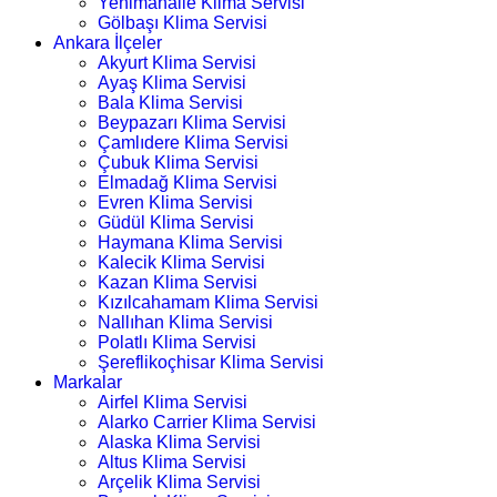
Yenimahalle Klima Servisi
Gölbaşı Klima Servisi
Ankara İlçeler
Akyurt Klima Servisi
Ayaş Klima Servisi
Bala Klima Servisi
Beypazarı Klima Servisi
Çamlıdere Klima Servisi
Çubuk Klima Servisi
Elmadağ Klima Servisi
Evren Klima Servisi
Güdül Klima Servisi
Haymana Klima Servisi
Kalecik Klima Servisi
Kazan Klima Servisi
Kızılcahamam Klima Servisi
Nallıhan Klima Servisi
Polatlı Klima Servisi
Şereflikoçhisar Klima Servisi
Markalar
Airfel Klima Servisi
Alarko Carrier Klima Servisi
Alaska Klima Servisi
Altus Klima Servisi
Arçelik Klima Servisi