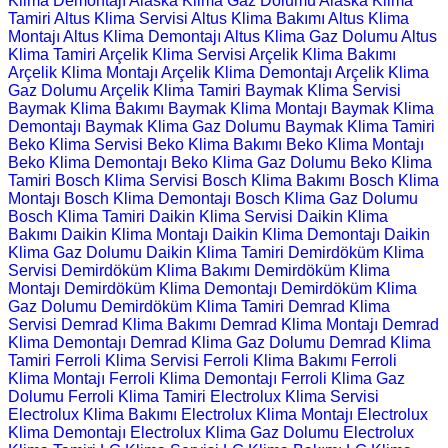
Klima Demontajı
Alaska Klima Gaz Dolumu
Alaska Klima
Tamiri
Altus Klima Servisi
Altus Klima Bakımı
Altus Klima
Montajı
Altus Klima Demontajı
Altus Klima Gaz Dolumu
Altus
Klima Tamiri
Arçelik Klima Servisi
Arçelik Klima Bakımı
Arçelik Klima Montajı
Arçelik Klima Demontajı
Arçelik Klima
Gaz Dolumu
Arçelik Klima Tamiri
Baymak Klima Servisi
Baymak Klima Bakımı
Baymak Klima Montajı
Baymak Klima
Demontajı
Baymak Klima Gaz Dolumu
Baymak Klima Tamiri
Beko Klima Servisi
Beko Klima Bakımı
Beko Klima Montajı
Beko Klima Demontajı
Beko Klima Gaz Dolumu
Beko Klima
Tamiri
Bosch Klima Servisi
Bosch Klima Bakımı
Bosch Klima
Montajı
Bosch Klima Demontajı
Bosch Klima Gaz Dolumu
Bosch Klima Tamiri
Daikin Klima Servisi
Daikin Klima
Bakımı
Daikin Klima Montajı
Daikin Klima Demontajı
Daikin
Klima Gaz Dolumu
Daikin Klima Tamiri
Demirdöküm Klima
Servisi
Demirdöküm Klima Bakımı
Demirdöküm Klima
Montajı
Demirdöküm Klima Demontajı
Demirdöküm Klima
Gaz Dolumu
Demirdöküm Klima Tamiri
Demrad Klima
Servisi
Demrad Klima Bakımı
Demrad Klima Montajı
Demrad
Klima Demontajı
Demrad Klima Gaz Dolumu
Demrad Klima
Tamiri
Ferroli Klima Servisi
Ferroli Klima Bakımı
Ferroli
Klima Montajı
Ferroli Klima Demontajı
Ferroli Klima Gaz
Dolumu
Ferroli Klima Tamiri
Electrolux Klima Servisi
Electrolux Klima Bakımı
Electrolux Klima Montajı
Electrolux
Klima Demontajı
Electrolux Klima Gaz Dolumu
Electrolux