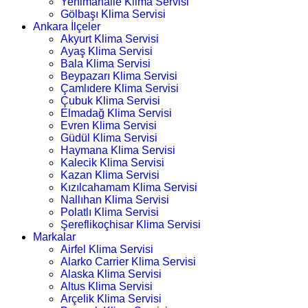
Yenimahalle Klima Servisi
Gölbaşı Klima Servisi
Ankara İlçeler
Akyurt Klima Servisi
Ayaş Klima Servisi
Bala Klima Servisi
Beypazarı Klima Servisi
Çamlıdere Klima Servisi
Çubuk Klima Servisi
Elmadağ Klima Servisi
Evren Klima Servisi
Güdül Klima Servisi
Haymana Klima Servisi
Kalecik Klima Servisi
Kazan Klima Servisi
Kızılcahamam Klima Servisi
Nallıhan Klima Servisi
Polatlı Klima Servisi
Şereflikoçhisar Klima Servisi
Markalar
Airfel Klima Servisi
Alarko Carrier Klima Servisi
Alaska Klima Servisi
Altus Klima Servisi
Arçelik Klima Servisi