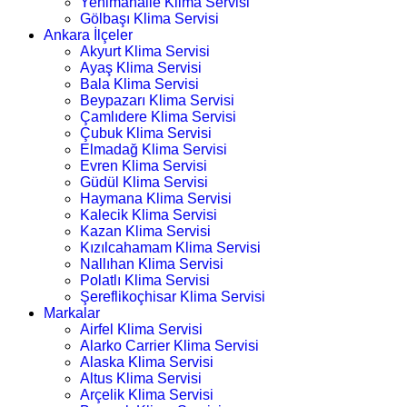
Yenimahalle Klima Servisi
Gölbaşı Klima Servisi
Ankara İlçeler
Akyurt Klima Servisi
Ayaş Klima Servisi
Bala Klima Servisi
Beypazarı Klima Servisi
Çamlıdere Klima Servisi
Çubuk Klima Servisi
Elmadağ Klima Servisi
Evren Klima Servisi
Güdül Klima Servisi
Haymana Klima Servisi
Kalecik Klima Servisi
Kazan Klima Servisi
Kızılcahamam Klima Servisi
Nallıhan Klima Servisi
Polatlı Klima Servisi
Şereflikoçhisar Klima Servisi
Markalar
Airfel Klima Servisi
Alarko Carrier Klima Servisi
Alaska Klima Servisi
Altus Klima Servisi
Arçelik Klima Servisi