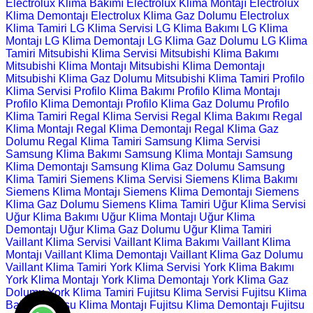
Electrolux Klima Bakımı
Electrolux Klima Montajı
Electrolux
Klima Demontajı
Electrolux Klima Gaz Dolumu
Electrolux
Klima Tamiri
LG Klima Servisi
LG Klima Bakımı
LG Klima
Montajı
LG Klima Demontajı
LG Klima Gaz Dolumu
LG Klima
Tamiri
Mitsubishi Klima Servisi
Mitsubishi Klima Bakımı
Mitsubishi Klima Montajı
Mitsubishi Klima Demontajı
Mitsubishi Klima Gaz Dolumu
Mitsubishi Klima Tamiri
Profilo
Klima Servisi
Profilo Klima Bakımı
Profilo Klima Montajı
Profilo Klima Demontajı
Profilo Klima Gaz Dolumu
Profilo
Klima Tamiri
Regal Klima Servisi
Regal Klima Bakımı
Regal
Klima Montajı
Regal Klima Demontajı
Regal Klima Gaz
Dolumu
Regal Klima Tamiri
Samsung Klima Servisi
Samsung Klima Bakımı
Samsung Klima Montajı
Samsung
Klima Demontajı
Samsung Klima Gaz Dolumu
Samsung
Klima Tamiri
Siemens Klima Servisi
Siemens Klima Bakımı
Siemens Klima Montajı
Siemens Klima Demontajı
Siemens
Klima Gaz Dolumu
Siemens Klima Tamiri
Uğur Klima Servisi
Uğur Klima Bakımı
Uğur Klima Montajı
Uğur Klima
Demontajı
Uğur Klima Gaz Dolumu
Uğur Klima Tamiri
Vaillant Klima Servisi
Vaillant Klima Bakımı
Vaillant Klima
Montajı
Vaillant Klima Demontajı
Vaillant Klima Gaz Dolumu
Vaillant Klima Tamiri
York Klima Servisi
York Klima Bakımı
York Klima Montajı
York Klima Demontajı
York Klima Gaz
Dolumu
York Klima Tamiri
Fujitsu Klima Servisi
Fujitsu Klima
Bakımı
Fujitsu Klima Montajı
Fujitsu Klima Demontajı
Fujitsu