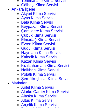
Yenimahalle Klima Servisi
Gölbaşı Klima Servisi
Ankara İlçeler
Akyurt Klima Servisi
Ayaş Klima Servisi
Bala Klima Servisi
Beypazarı Klima Servisi
Çamlıdere Klima Servisi
Çubuk Klima Servisi
Elmadağ Klima Servisi
Evren Klima Servisi
Güdül Klima Servisi
Haymana Klima Servisi
Kalecik Klima Servisi
Kazan Klima Servisi
Kızılcahamam Klima Servisi
Nallıhan Klima Servisi
Polatlı Klima Servisi
Şereflikoçhisar Klima Servisi
Markalar
Airfel Klima Servisi
Alarko Carrier Klima Servisi
Alaska Klima Servisi
Altus Klima Servisi
Arçelik Klima Servisi