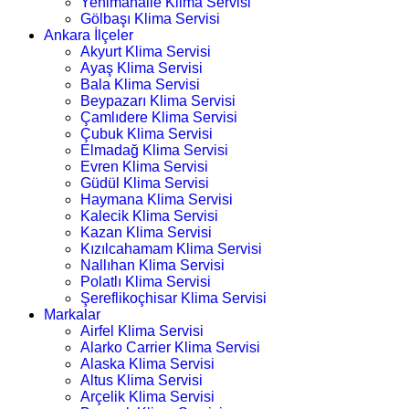
Yenimahalle Klima Servisi
Gölbaşı Klima Servisi
Ankara İlçeler
Akyurt Klima Servisi
Ayaş Klima Servisi
Bala Klima Servisi
Beypazarı Klima Servisi
Çamlıdere Klima Servisi
Çubuk Klima Servisi
Elmadağ Klima Servisi
Evren Klima Servisi
Güdül Klima Servisi
Haymana Klima Servisi
Kalecik Klima Servisi
Kazan Klima Servisi
Kızılcahamam Klima Servisi
Nallıhan Klima Servisi
Polatlı Klima Servisi
Şereflikoçhisar Klima Servisi
Markalar
Airfel Klima Servisi
Alarko Carrier Klima Servisi
Alaska Klima Servisi
Altus Klima Servisi
Arçelik Klima Servisi