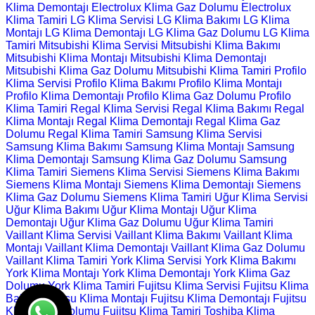
Klima Demontajı
Electrolux Klima Gaz Dolumu
Electrolux
Klima Tamiri
LG Klima Servisi
LG Klima Bakımı
LG Klima
Montajı
LG Klima Demontajı
LG Klima Gaz Dolumu
LG Klima
Tamiri
Mitsubishi Klima Servisi
Mitsubishi Klima Bakımı
Mitsubishi Klima Montajı
Mitsubishi Klima Demontajı
Mitsubishi Klima Gaz Dolumu
Mitsubishi Klima Tamiri
Profilo
Klima Servisi
Profilo Klima Bakımı
Profilo Klima Montajı
Profilo Klima Demontajı
Profilo Klima Gaz Dolumu
Profilo
Klima Tamiri
Regal Klima Servisi
Regal Klima Bakımı
Regal
Klima Montajı
Regal Klima Demontajı
Regal Klima Gaz
Dolumu
Regal Klima Tamiri
Samsung Klima Servisi
Samsung Klima Bakımı
Samsung Klima Montajı
Samsung
Klima Demontajı
Samsung Klima Gaz Dolumu
Samsung
Klima Tamiri
Siemens Klima Servisi
Siemens Klima Bakımı
Siemens Klima Montajı
Siemens Klima Demontajı
Siemens
Klima Gaz Dolumu
Siemens Klima Tamiri
Uğur Klima Servisi
Uğur Klima Bakımı
Uğur Klima Montajı
Uğur Klima
Demontajı
Uğur Klima Gaz Dolumu
Uğur Klima Tamiri
Vaillant Klima Servisi
Vaillant Klima Bakımı
Vaillant Klima
Montajı
Vaillant Klima Demontajı
Vaillant Klima Gaz Dolumu
Vaillant Klima Tamiri
York Klima Servisi
York Klima Bakımı
York Klima Montajı
York Klima Demontajı
York Klima Gaz
Dolumu
York Klima Tamiri
Fujitsu Klima Servisi
Fujitsu Klima
Bakımı
Fujitsu Klima Montajı
Fujitsu Klima Demontajı
Fujitsu
Klima Gaz Dolumu
Fujitsu Klima Tamiri
Toshiba Klima