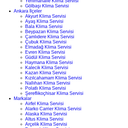
Yenimahalle Klima Servisi
Gölbaşı Klima Servisi
Ankara İlçeler
Akyurt Klima Servisi
Ayaş Klima Servisi
Bala Klima Servisi
Beypazarı Klima Servisi
Çamlıdere Klima Servisi
Çubuk Klima Servisi
Elmadağ Klima Servisi
Evren Klima Servisi
Güdül Klima Servisi
Haymana Klima Servisi
Kalecik Klima Servisi
Kazan Klima Servisi
Kızılcahamam Klima Servisi
Nallıhan Klima Servisi
Polatlı Klima Servisi
Şereflikoçhisar Klima Servisi
Markalar
Airfel Klima Servisi
Alarko Carrier Klima Servisi
Alaska Klima Servisi
Altus Klima Servisi
Arçelik Klima Servisi