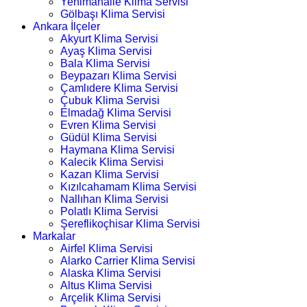
Yenimahalle Klima Servisi
Gölbaşı Klima Servisi
Ankara İlçeler
Akyurt Klima Servisi
Ayaş Klima Servisi
Bala Klima Servisi
Beypazarı Klima Servisi
Çamlıdere Klima Servisi
Çubuk Klima Servisi
Elmadağ Klima Servisi
Evren Klima Servisi
Güdül Klima Servisi
Haymana Klima Servisi
Kalecik Klima Servisi
Kazan Klima Servisi
Kızılcahamam Klima Servisi
Nallıhan Klima Servisi
Polatlı Klima Servisi
Şereflikoçhisar Klima Servisi
Markalar
Airfel Klima Servisi
Alarko Carrier Klima Servisi
Alaska Klima Servisi
Altus Klima Servisi
Arçelik Klima Servisi