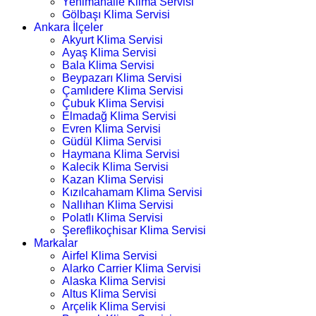
Yenimahalle Klima Servisi
Gölbaşı Klima Servisi
Ankara İlçeler
Akyurt Klima Servisi
Ayaş Klima Servisi
Bala Klima Servisi
Beypazarı Klima Servisi
Çamlıdere Klima Servisi
Çubuk Klima Servisi
Elmadağ Klima Servisi
Evren Klima Servisi
Güdül Klima Servisi
Haymana Klima Servisi
Kalecik Klima Servisi
Kazan Klima Servisi
Kızılcahamam Klima Servisi
Nallıhan Klima Servisi
Polatlı Klima Servisi
Şereflikoçhisar Klima Servisi
Markalar
Airfel Klima Servisi
Alarko Carrier Klima Servisi
Alaska Klima Servisi
Altus Klima Servisi
Arçelik Klima Servisi